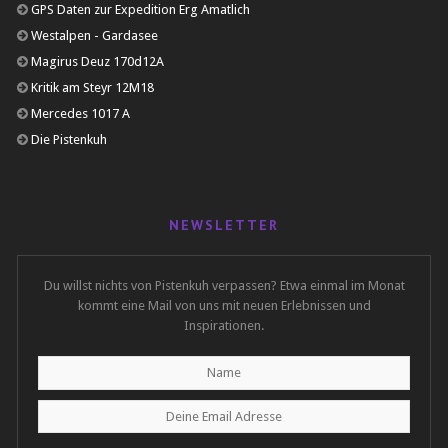
GPS Daten zur Expedition Erg Amatlich
Westalpen - Gardasee
Magirus Deuz 170d12A
Kritik am Steyr 12M18
Mercedes 1017 A
Die Pistenkuh
NEWSLETTER
Du willst nichts von Pistenkuh verpassen? Etwa einmal im Monat
kommt eine Mail von uns mit neuen Erlebnissen und
Inspirationen.