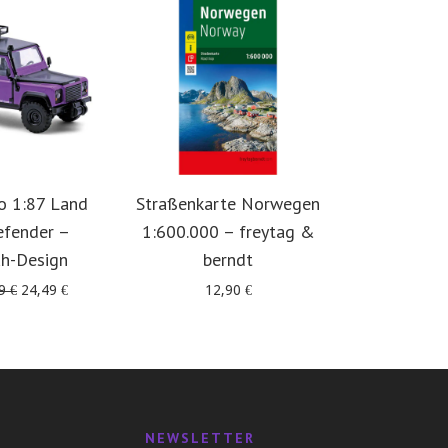
o 1:87 Land
Straßenkarte Norwegen
Offro
efender –
1:600.000 – freytag &
Skandinavie
uh-Design
berndt
in 5 
Ursprünglicher
Aktueller
49
€
24,49
€
12,90
€
39
Preis
Preis
war:
ist:
29,49 €
24,49 €.
NEWSLETTER