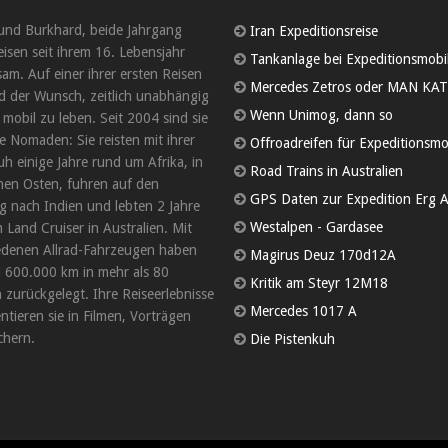
und Burkhard, beide Jahrgang
Iran Expeditionsreise
eisen seit ihrem 16. Lebensjahr
Tankanlage bei Expeditionsmobi
am. Auf einer ihrer ersten Reisen
Mercedes Zetros oder MAN KAT
d der Wunsch, zeitlich unabhängig
Wenn Unimog, dann so
 mobil zu leben. Seit 2004 sind sie
 Nomaden: Sie reisten mit ihrer
Offroadreifen für Expeditionsmo
uh einige Jahre rund um Afrika, in
Road Trains in Australien
en Osten, fuhren auf den
GPS Daten zur Expedition Erg A
 nach Indien und lebten 2 Jahre
Westalpen - Gardasee
 Land Cruiser in Australien. Mit
edenen Allrad-Fahrzeugen haben
Magirus Deuz 170d12A
d 600.000 km in mehr als 80
Kritik am Steyr 12M18
 zurückgelegt. Ihre Reiseerlebnisse
Mercedes 1017 A
tieren sie in Filmen, Vorträgen
hern.
Die Pistenkuh