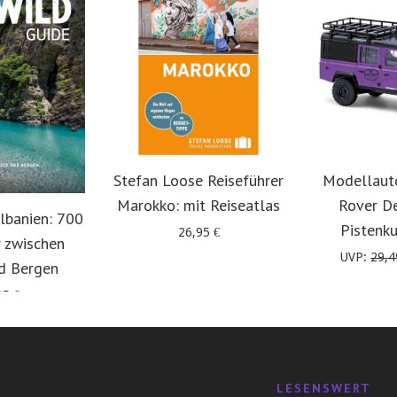
Stefan Loose Reiseführer
Modellaut
Marokko: mit Reiseatlas
Rover D
lbanien: 700
Pistenk
26,95
€
 zwischen
UVP:
29,
d Bergen
95
€
LESENSWERT