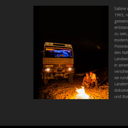
Sabine 
1965, r
gemeins
entstan
zu sein,
moderne
Pistenk
den Nah
Landweg
in einem
verschi
sie run
Ländern
dokumen
und Büc