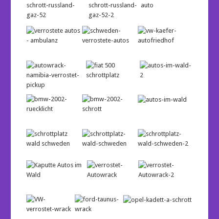
…
…
…
…
…
…
…