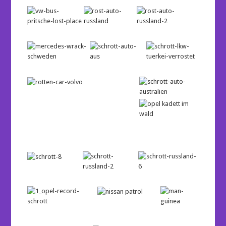
…
…
…
…
…
…