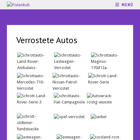
MENÜ
Verrostete Autos
…
…
…
…
…
…
…
…
…
…