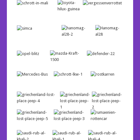
…
…
…
…
…
…