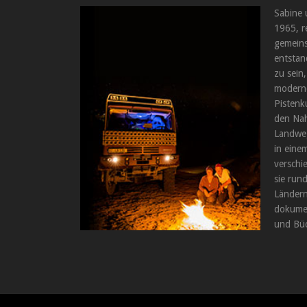
Sabine 
1965, r
gemeins
entstan
zu sein,
moderne
Pistenk
den Nah
Landweg
in einem
verschi
sie run
Ländern
dokumen
und Büc