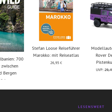
Stefan Loose Reiseführer
Modellaut
Marokko: mit Reiseatlas
Rover D
lbanien: 700
Pistenk
26,95
€
 zwischen
UVP:
29,
d Bergen
95
€
LESENSWERT