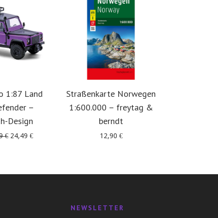
o 1:87 Land
Straßenkarte Norwegen
Offro
efender –
1:600.000 – freytag &
Skandinavie
uh-Design
berndt
in 5 
Ursprünglicher
Aktueller
49
€
24,49
€
12,90
€
39
Preis
Preis
war:
ist:
29,49 €
24,49 €.
NEWSLETTER