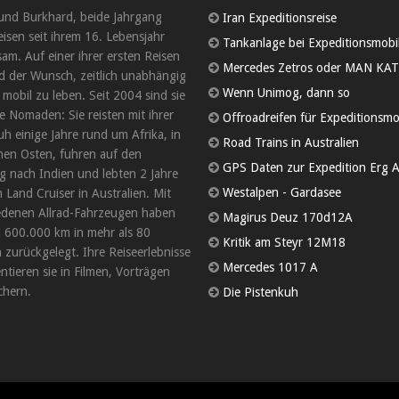
und Burkhard, beide Jahrgang
Iran Expeditionsreise
eisen seit ihrem 16. Lebensjahr
Tankanlage bei Expeditionsmobi
am. Auf einer ihrer ersten Reisen
Mercedes Zetros oder MAN KAT
d der Wunsch, zeitlich unabhängig
Wenn Unimog, dann so
 mobil zu leben. Seit 2004 sind sie
 Nomaden: Sie reisten mit ihrer
Offroadreifen für Expeditionsmo
uh einige Jahre rund um Afrika, in
Road Trains in Australien
en Osten, fuhren auf den
GPS Daten zur Expedition Erg A
 nach Indien und lebten 2 Jahre
Westalpen - Gardasee
 Land Cruiser in Australien. Mit
edenen Allrad-Fahrzeugen haben
Magirus Deuz 170d12A
d 600.000 km in mehr als 80
Kritik am Steyr 12M18
 zurückgelegt. Ihre Reiseerlebnisse
Mercedes 1017 A
tieren sie in Filmen, Vorträgen
hern.
Die Pistenkuh