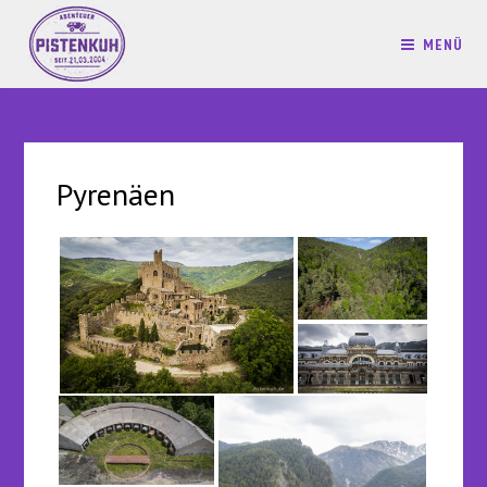
MENÜ
Pyrenäen
…
…