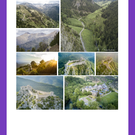
…
…
…
…
…