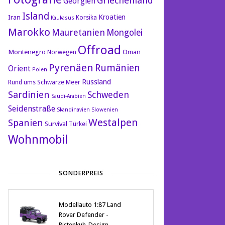
Griechenland
Georgien
Island
Kroatien
Iran
Korsika
Kaukasus
Marokko
Mauretanien
Mongolei
Offroad
Montenegro
Oman
Norwegen
Pyrenäen
Rumänien
Orient
Polen
Russland
Rund ums Schwarze Meer
Sardinien
Schweden
Saudi-Arabien
Seidenstraße
Skandinavien
Slowenien
Westalpen
Spanien
Survival
Türkei
Wohnmobil
SONDERPREIS
Modellauto 1:87 Land
Rover Defender -
Pistenkuh-Design