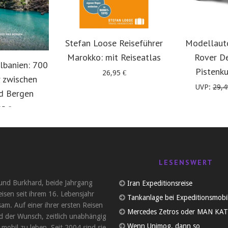
Stefan Loose Reiseführer
Modellaut
Marokko: mit Reiseatlas
Rover D
lbanien: 700
Pistenk
26,95
€
 zwischen
UVP:
29,
d Bergen
95
€
LESENSWERT
und Burkhard, beide Jahrgang
Iran Expeditionsreise
eisen seit ihrem 16. Lebensjahr
Tankanlage bei Expeditionsmobi
am. Auf einer ihrer ersten Reisen
Mercedes Zetros oder MAN KAT
d der Wunsch, zeitlich unabhängig
Wenn Unimog, dann so
 mobil zu leben. Seit 2004 sind sie