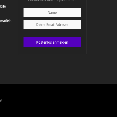
bile
matlich
Kostenlos anmelden
e