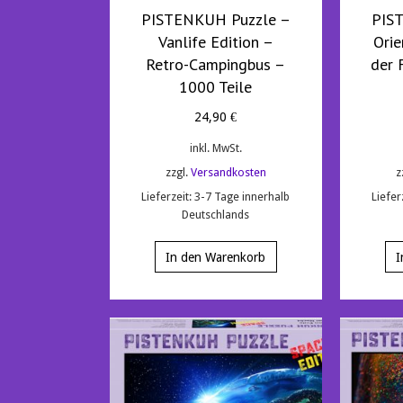
PISTENKUH Puzzle –
PIS
Vanlife Edition –
Orie
Retro-Campingbus –
der 
1000 Teile
24,90
€
inkl. MwSt.
zzgl.
Versandkosten
z
Lieferzeit:
3-7 Tage innerhalb
Liefer
Deutschlands
In den Warenkorb
I