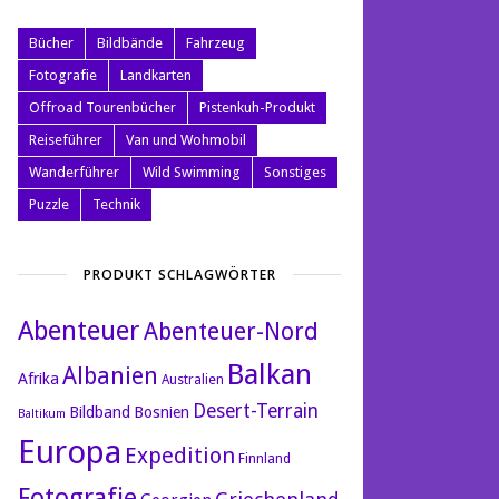
Bücher
Bildbände
Fahrzeug
Fotografie
Landkarten
Offroad Tourenbücher
Pistenkuh-Produkt
Reiseführer
Van und Wohmobil
Wanderführer
Wild Swimming
Sonstiges
Puzzle
Technik
PRODUKT SCHLAGWÖRTER
Abenteuer
Abenteuer-Nord
Balkan
Albanien
Afrika
Australien
Desert-Terrain
Bildband
Bosnien
Baltikum
Europa
Expedition
Finnland
Fotografie