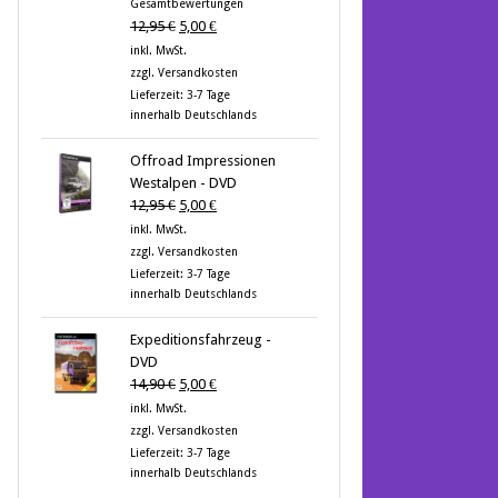
Gesamtbewertungen
von 5
Ursprünglicher
Aktueller
12,95
€
5,00
€
Preis
Preis
inkl. MwSt.
war:
ist:
zzgl.
Versandkosten
12,95 €
5,00 €.
Lieferzeit:
3-7 Tage
innerhalb Deutschlands
Offroad Impressionen
Westalpen - DVD
Ursprünglicher
Aktueller
12,95
€
5,00
€
Preis
Preis
inkl. MwSt.
war:
ist:
zzgl.
Versandkosten
12,95 €
5,00 €.
Lieferzeit:
3-7 Tage
innerhalb Deutschlands
Expeditionsfahrzeug -
DVD
Ursprünglicher
Aktueller
14,90
€
5,00
€
Preis
Preis
inkl. MwSt.
war:
ist:
zzgl.
Versandkosten
14,90 €
5,00 €.
Lieferzeit:
3-7 Tage
innerhalb Deutschlands