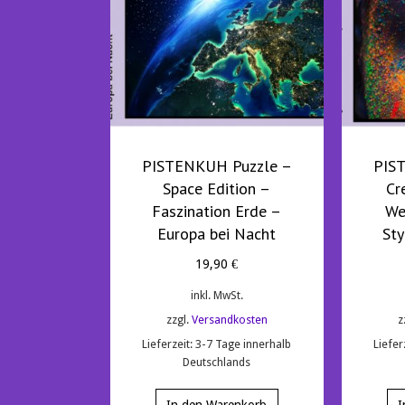
PISTENKUH Puzzle –
PIS
Space Edition –
Cr
Faszination Erde –
We
Europa bei Nacht
Sty
19,90
€
inkl. MwSt.
zzgl.
Versandkosten
z
Lieferzeit:
3-7 Tage innerhalb
Liefer
Deutschlands
In den Warenkorb
I