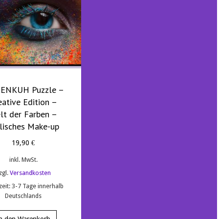
TENKUH Puzzle –
eative Edition –
lt der Farben –
lisches Make-up
19,90
€
inkl. MwSt.
zgl.
Versandkosten
zeit:
3-7 Tage innerhalb
Deutschlands
n den Warenkorb