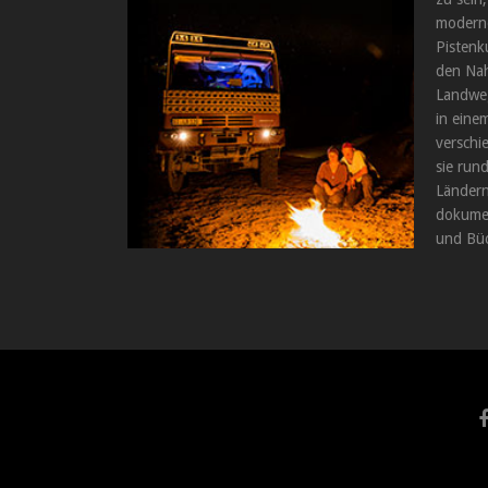
moderne
Pistenk
den Nah
Landweg
in einem
verschi
sie run
Ländern
dokumen
und Büc