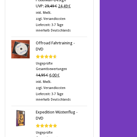
Ursprünglicher
Aktueller
UVP:
29,49
€
24,49
€
Preis
Preis
inkl. MwSt.
war:
ist:
zzgl.
Versandkosten
29,49 €
24,49 €.
Lieferzeit:
3-7 Tage
innerhalb Deutschlands
Offroad Fahrtraining -
DVD
Bewertet
Ungeprüfte
mit
4.60
Gesamtbewertungen
von 5
Ursprünglicher
Aktueller
14,95
€
6,00
€
Preis
Preis
inkl. MwSt.
war:
ist:
zzgl.
Versandkosten
14,95 €
6,00 €.
Lieferzeit:
3-7 Tage
innerhalb Deutschlands
Expedition Wüstenflug -
DVD
Bewertet
Ungeprüfte
mit
5.00