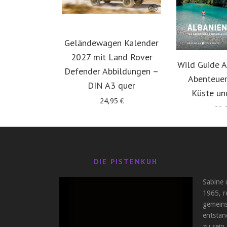
Geländewagen Kalender
2027 mit Land Rover
Wild Guide A
Defender Abbildungen –
Abenteuer
DIN A3 quer
Küste un
24,95
€
29,
DIE PISTENKUH
Sabine 
1965, r
gemeins
entstan
zu sein,