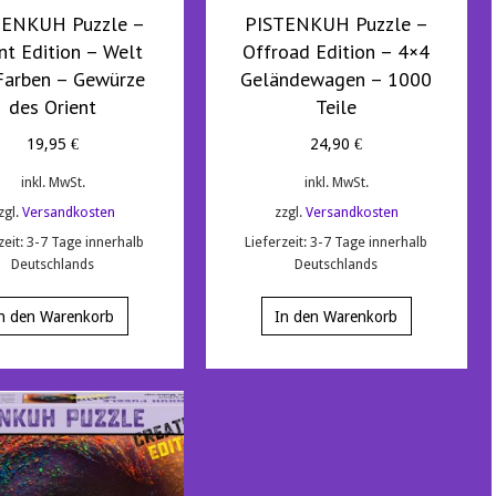
TENKUH Puzzle –
PISTENKUH Puzzle –
nt Edition – Welt
Offroad Edition – 4×4
Farben – Gewürze
Geländewagen – 1000
des Orient
Teile
19,95
€
24,90
€
inkl. MwSt.
inkl. MwSt.
zgl.
Versandkosten
zzgl.
Versandkosten
zeit:
3-7 Tage innerhalb
Lieferzeit:
3-7 Tage innerhalb
Deutschlands
Deutschlands
n den Warenkorb
In den Warenkorb