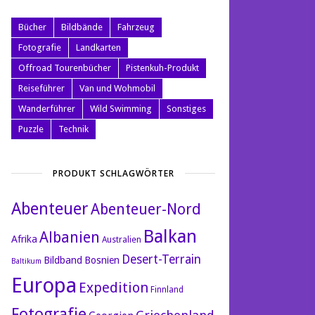
Bücher
Bildbände
Fahrzeug
Fotografie
Landkarten
Offroad Tourenbücher
Pistenkuh-Produkt
Reiseführer
Van und Wohmobil
Wanderführer
Wild Swimming
Sonstiges
Puzzle
Technik
PRODUKT SCHLAGWÖRTER
Abenteuer
Abenteuer-Nord
Balkan
Albanien
Afrika
Australien
Desert-Terrain
Bildband
Bosnien
Baltikum
Europa
Expedition
Finnland
Fotografie