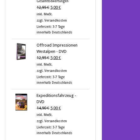
Gesamtbewertungen
von 5
Ursprünglicher
Aktueller
12,95
€
5,00
€
Preis
Preis
inkl. MwSt.
war:
ist:
zzgl.
Versandkosten
12,95 €
5,00 €.
Lieferzeit:
3-7 Tage
innerhalb Deutschlands
Offroad Impressionen
Westalpen - DVD
Ursprünglicher
Aktueller
12,95
€
5,00
€
Preis
Preis
inkl. MwSt.
war:
ist:
zzgl.
Versandkosten
12,95 €
5,00 €.
Lieferzeit:
3-7 Tage
innerhalb Deutschlands
Expeditionsfahrzeug -
DVD
Ursprünglicher
Aktueller
14,90
€
5,00
€
Preis
Preis
inkl. MwSt.
war:
ist:
zzgl.
Versandkosten
14,90 €
5,00 €.
Lieferzeit:
3-7 Tage
innerhalb Deutschlands