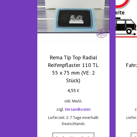
Rema Tip Top Radial
Reifenpflaster 110 TL
Fah
55 x 75 mm (VE: 2
Stück)
4,55
€
inkl. MwSt.
zzgl.
Versandkosten
z
Lieferzeit:
3-7 Tage innerhalb
Liefer
Deutschlands