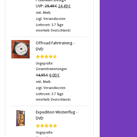
Ursprünglicher
Aktueller
UVP:
29,49
€
24,49
€
Preis
Preis
inkl. MwSt.
war:
ist:
zzgl.
Versandkosten
29,49 €
24,49 €.
Lieferzeit:
3-7 Tage
innerhalb Deutschlands
Offroad Fahrtraining -
DVD
Bewertet
Ungeprüfte
mit
4.60
Gesamtbewertungen
von 5
Ursprünglicher
Aktueller
14,95
€
6,00
€
Preis
Preis
inkl. MwSt.
war:
ist:
zzgl.
Versandkosten
14,95 €
6,00 €.
Lieferzeit:
3-7 Tage
innerhalb Deutschlands
Expedition Wüstenflug -
DVD
Bewertet
Ungeprüfte
mit
5.00