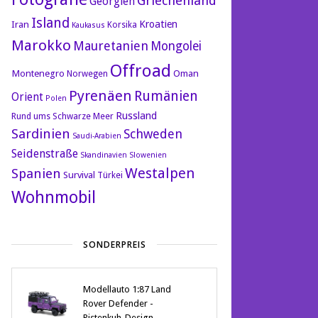
Griechenland
Georgien
Island
Kroatien
Iran
Korsika
Kaukasus
Marokko
Mauretanien
Mongolei
Offroad
Montenegro
Oman
Norwegen
Pyrenäen
Rumänien
Orient
Polen
Russland
Rund ums Schwarze Meer
Sardinien
Schweden
Saudi-Arabien
Seidenstraße
Skandinavien
Slowenien
Westalpen
Spanien
Survival
Türkei
Wohnmobil
SONDERPREIS
Modellauto 1:87 Land
Rover Defender -
Pistenkuh-Design