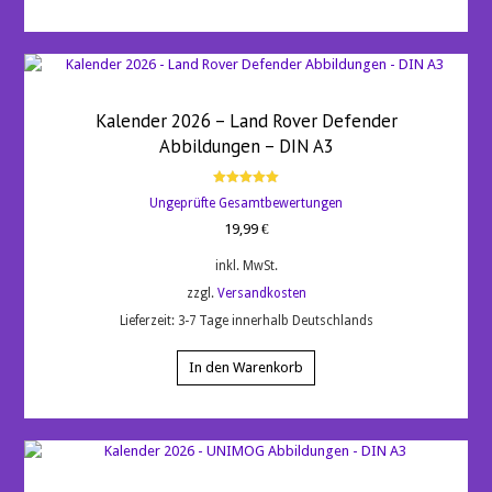
Kalender 2026 – Land Rover Defender
Abbildungen – DIN A3
Bewertet
Ungeprüfte Gesamtbewertungen
mit
5.00
19,99
€
von 5
inkl. MwSt.
zzgl.
Versandkosten
Lieferzeit:
3-7 Tage innerhalb Deutschlands
In den Warenkorb