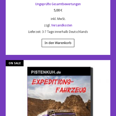
Bewertet
Ungeprüfte Gesamtbewertungen
mit
5.00
5,00
€
von 5
inkl. MwSt.
zzgl.
Versandkosten
Lieferzeit:
3-7 Tage innerhalb Deutschlands
In den Warenkorb
ON SALE