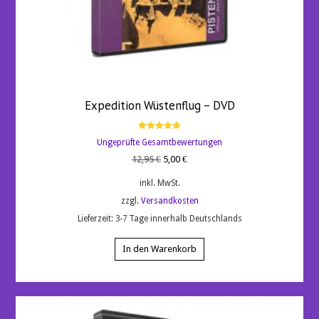
Expedition Wüstenflug – DVD
Bewertet
Ungeprüfte Gesamtbewertungen
mit
5.00
Ursprünglicher
Aktueller
12,95
€
5,00
€
von 5
Preis
Preis
inkl. MwSt.
war:
ist:
zzgl.
Versandkosten
12,95 €
5,00 €.
Lieferzeit:
3-7 Tage innerhalb Deutschlands
In den Warenkorb