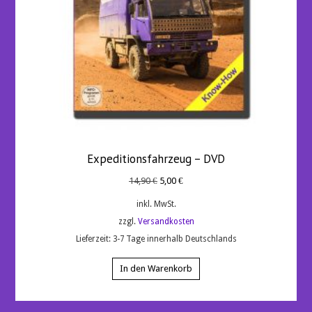
Expeditionsfahrzeug – DVD
Ursprünglicher
Aktueller
14,90
€
5,00
€
Preis
Preis
inkl. MwSt.
war:
ist:
zzgl.
Versandkosten
14,90 €
5,00 €.
Lieferzeit:
3-7 Tage innerhalb Deutschlands
In den Warenkorb