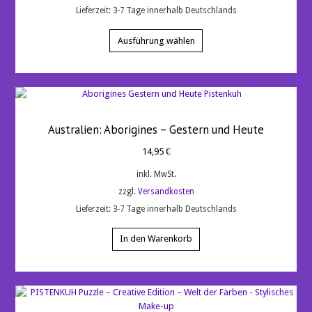
Lieferzeit:
3-7 Tage innerhalb Deutschlands
Dieses
Produkt
Ausführung wählen
weist
mehrere
Varianten
auf.
Die
Optionen
Australien: Aborigines – Gestern und Heute
können
14,95
€
auf
der
inkl. MwSt.
Produktseite
zzgl.
Versandkosten
gewählt
werden
Lieferzeit:
3-7 Tage innerhalb Deutschlands
In den Warenkorb