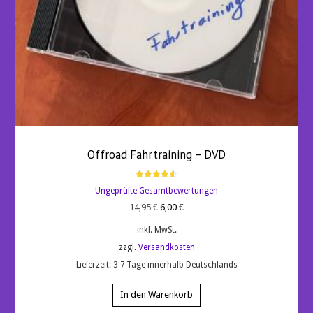
Offroad Fahrtraining – DVD
Bewertet
Ungeprüfte Gesamtbewertungen
mit
4.60
Ursprünglicher
Aktueller
14,95
€
6,00
€
von 5
Preis
Preis
inkl. MwSt.
war:
ist:
zzgl.
Versandkosten
14,95 €
6,00 €.
Lieferzeit:
3-7 Tage innerhalb Deutschlands
In den Warenkorb