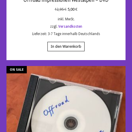
Offroad Impressionen Westalpen – DVD
Ursprünglicher
Aktueller
12,95
€
5,00
€
Preis
Preis
inkl. MwSt.
war:
ist:
zzgl.
Versandkosten
12,95 €
5,00 €.
Lieferzeit:
3-7 Tage innerhalb Deutschlands
In den Warenkorb
ON SALE