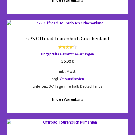
In den Warenkorb
GPS Offroad Tourenbuch Griechenland
Bewertet
Ungeprüfte Gesamtbewertungen
mit
4.00
36,90
€
von 5
inkl. MwSt.
zzgl.
Versandkosten
Lieferzeit:
3-7 Tage innerhalb Deutschlands
In den Warenkorb