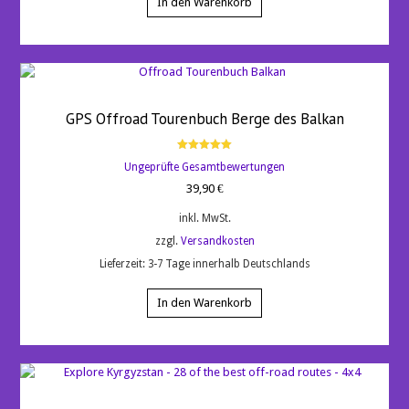
In den Warenkorb
GPS Offroad Tourenbuch Berge des Balkan
Bewertet
Ungeprüfte Gesamtbewertungen
mit
5.00
39,90
€
von 5
inkl. MwSt.
zzgl.
Versandkosten
Lieferzeit:
3-7 Tage innerhalb Deutschlands
In den Warenkorb