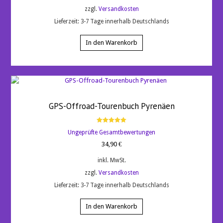
zzgl.
Versandkosten
Lieferzeit:
3-7 Tage innerhalb Deutschlands
In den Warenkorb
GPS-Offroad-Tourenbuch Pyrenäen
Bewertet
Ungeprüfte Gesamtbewertungen
mit
5.00
34,90
€
von 5
inkl. MwSt.
zzgl.
Versandkosten
Lieferzeit:
3-7 Tage innerhalb Deutschlands
In den Warenkorb