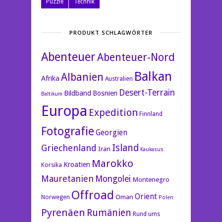
Puzzle
Technik
PRODUKT SCHLAGWÖRTER
Abenteuer
Abenteuer-Nord
Balkan
Albanien
Afrika
Australien
Desert-Terrain
Bildband
Bosnien
Baltikum
Europa
Expedition
Finnland
Fotografie
Georgien
Island
Griechenland
Iran
Kaukasus
Marokko
Kroatien
Korsika
Mauretanien
Mongolei
Montenegro
Offroad
Orient
Oman
Norwegen
Polen
Pyrenäen
Rumänien
Rund ums