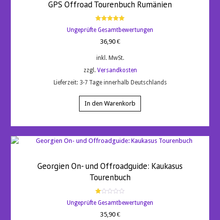
GPS Offroad Tourenbuch Rumänien
Bewertet
Ungeprüfte Gesamtbewertungen
mit
5.00
36,90
€
von 5
inkl. MwSt.
zzgl.
Versandkosten
Lieferzeit:
3-7 Tage innerhalb Deutschlands
In den Warenkorb
Georgien On- und Offroadguide: Kaukasus
Tourenbuch
Bewertet
Ungeprüfte Gesamtbewertungen
mit
1.00
35,90
€
von