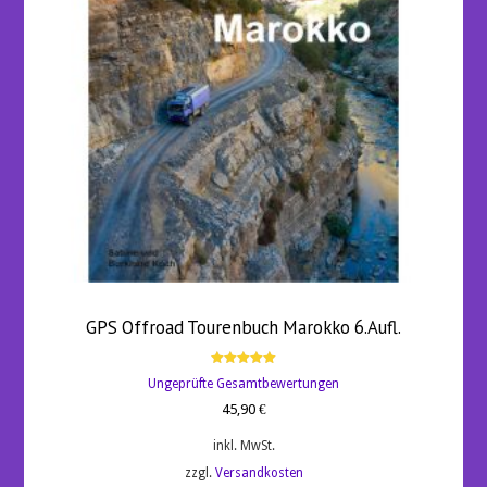
GPS Offroad Tourenbuch Marokko 6.Aufl.
Bewertet
Ungeprüfte Gesamtbewertungen
mit
5.00
45,90
€
von 5
inkl. MwSt.
zzgl.
Versandkosten