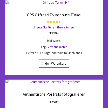
GPS Offroad Tourenbuch Türkei
Bewertet
Ungeprüfte Gesamtbewertungen
mit
4.67
39,90
€
von 5
inkl. MwSt.
zzgl.
Versandkosten
Lieferzeit:
3-7 Tage innerhalb Deutschlands
In den Warenkorb
Authentische Porträts fotografieren
39,90
€