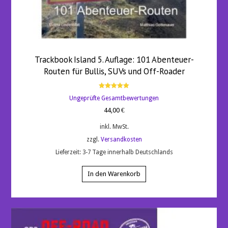
Trackbook Island 5. Auflage: 101 Abenteuer-
Routen für Bullis, SUVs und Off-Roader
Bewertet
Ungeprüfte Gesamtbewertungen
mit
5.00
44,00
€
von 5
inkl. MwSt.
zzgl.
Versandkosten
Lieferzeit:
3-7 Tage innerhalb Deutschlands
In den Warenkorb