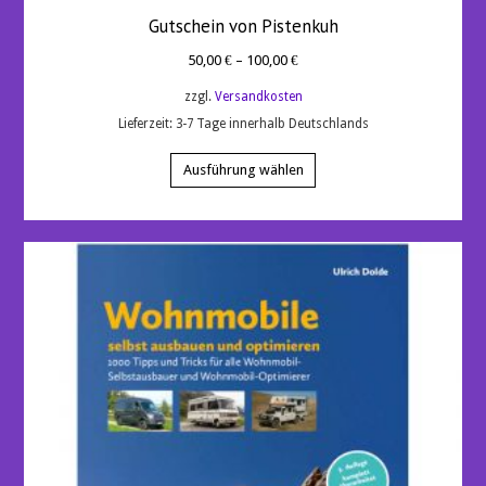
Gutschein von Pistenkuh
50,00
€
–
100,00
€
zzgl.
Versandkosten
Lieferzeit:
3-7 Tage innerhalb Deutschlands
Dieses
Produkt
Ausführung wählen
weist
mehrere
Varianten
auf.
Die
Optionen
können
auf
der
Produktseite
gewählt
werden