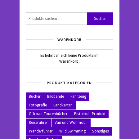
Suchen
Suchen
nach:
WARENKORB
Es befinden sich keine Produkte im
Warenkorb.
PRODUKT-KATEGORIEN
Bücher
Bildbände
Fahrzeug
Fotografie
Landkarten
Offroad Tourenbücher
Pistenkuh-Produkt
Reiseführer
Van und Wohmobil
Wanderführer
Wild Swimming
Sonstiges