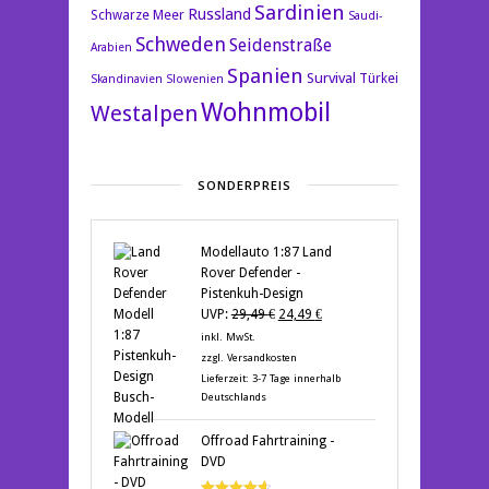
Sardinien
Russland
Schwarze Meer
Saudi-
Schweden
Seidenstraße
Arabien
Spanien
Survival
Türkei
Skandinavien
Slowenien
Wohnmobil
Westalpen
SONDERPREIS
Modellauto 1:87 Land
Rover Defender -
Pistenkuh-Design
Ursprünglicher
Aktueller
UVP:
29,49
€
24,49
€
Preis
Preis
inkl. MwSt.
war:
ist:
zzgl.
Versandkosten
29,49 €
24,49 €.
Lieferzeit:
3-7 Tage innerhalb
Deutschlands
Offroad Fahrtraining -
DVD