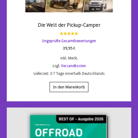
Die Welt der Pickup-Camper
Bewertet
Ungeprüfte Gesamtbewertungen
mit
5.00
39,95
€
von 5
inkl. MwSt.
zzgl.
Versandkosten
Lieferzeit:
3-7 Tage innerhalb Deutschlands
In den Warenkorb