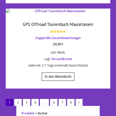
GPS Offroad Tourenbuch Mauretanien
Bewertet
Ungeprüfte Gesamtbewertungen
mit
5.00
34,90
€
von 5
inkl. MwSt.
zzgl.
Versandkosten
Lieferzeit:
3-7 Tage innerhalb Deutschlands
In den Warenkorb
1
2
3
4
…
6
7
8
Produkte
>
Bücher