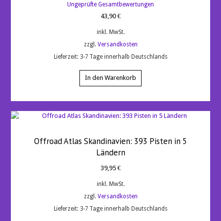
Bewertet
Ungeprüfte Gesamtbewertungen
mit
4.67
43,90
€
von 5
inkl. MwSt.
zzgl.
Versandkosten
Lieferzeit:
3-7 Tage innerhalb Deutschlands
In den Warenkorb
Offroad Atlas Skandinavien: 393 Pisten in 5
Ländern
39,95
€
inkl. MwSt.
zzgl.
Versandkosten
Lieferzeit:
3-7 Tage innerhalb Deutschlands